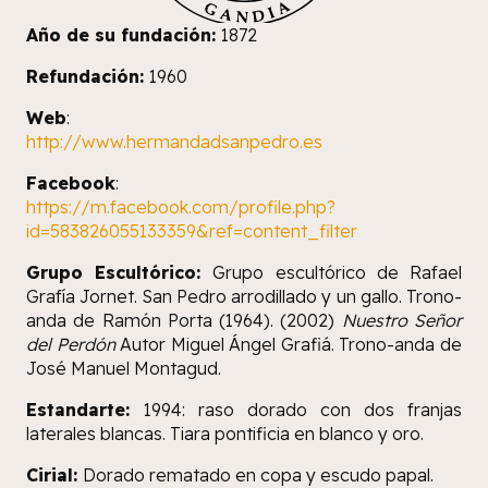
Año de su fundación:
1872
Refundación:
1960
Web
:
http://www.hermandadsanpedro.es
Facebook
:
https://m.facebook.com/profile.php?
id=583826055133359&ref=content_filter
Grupo Escultórico:
Grupo escultórico de Rafael
Grafía Jornet. San Pedro arrodillado y un gallo. Trono-
anda de Ramón Porta (1964). (2002)
Nuestro Señor
del Perdón
Autor Miguel Ángel Grafiá. Trono-anda de
José Manuel Montagud.
Estandarte:
1994: raso dorado con dos franjas
laterales blancas. Tiara pontificia en blanco y oro.
Cirial:
Dorado rematado en copa y escudo papal.