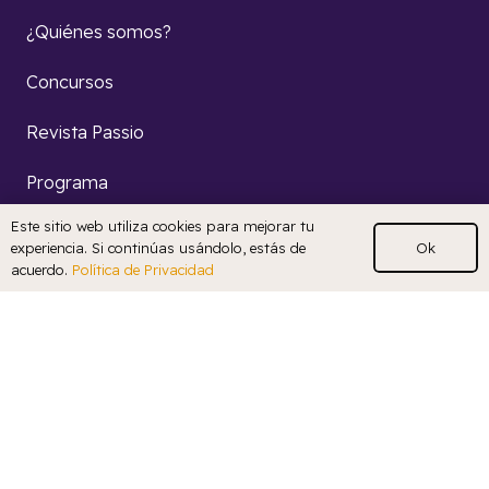
¿Quiénes somos?
Concursos
Revista Passio
Programa
Este sitio web utiliza cookies para mejorar tu
36 ENC
Ok
experiencia. Si continúas usándolo, estás de
acuerdo.
Política de Privacidad
Noticias
Suscríbete para recibir
actualizaciones por correo
electrónico